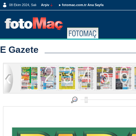
08 Ekim 2024, Salı
Arşiv
fotomac.com.tr Ana Sayfa
E Gazete