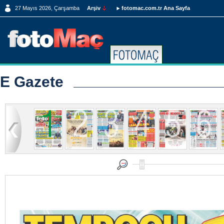
27 Mayıs 2026, Çarşamba
Arşiv
fotomac.com.tr Ana Sayfa
E Gazete