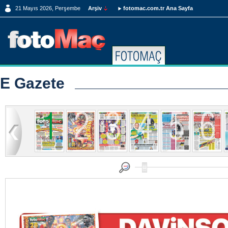
21 Mayıs 2026, Perşembe
Arşiv
fotomac.com.tr Ana Sayfa
E Gazete