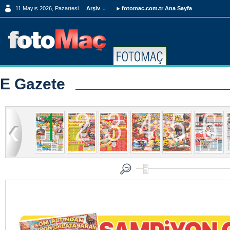
11 Mayıs 2026, Pazartesi
Arşiv
fotomac.com.tr Ana Sayfa
E Gazete