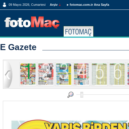
09 Mayıs 2026, Cumartesi
Arşiv
fotomac.com.tr Ana Sayfa
E Gazete