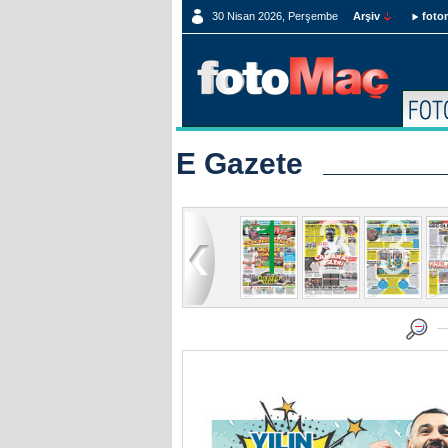
30 Nisan 2026, Perşembe
Arşiv
foto
E Gazete