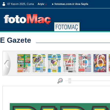
07 Kasım 2025, Cuma
Arşiv
fotomac.com.tr Ana Sayfa
E Gazete