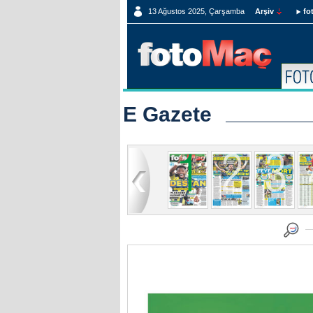
13 Ağustos 2025, Çarşamba
Arşiv
fo
E Gazete