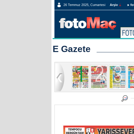
26 Temmuz 2025, Cumartesi
Arşiv
fo
E Gazete