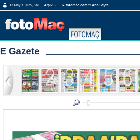
13 Mayıs 2025, Salı
Arşiv
fotomac.com.tr Ana Sayfa
E Gazete