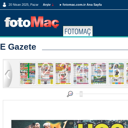
20 Nisan 2025, Pazar
Arşiv
fotomac.com.tr Ana Sayfa
E Gazete